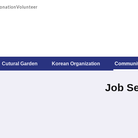
onation
Volunteer
Cutural Garden
Korean Organization
Communi
Job S