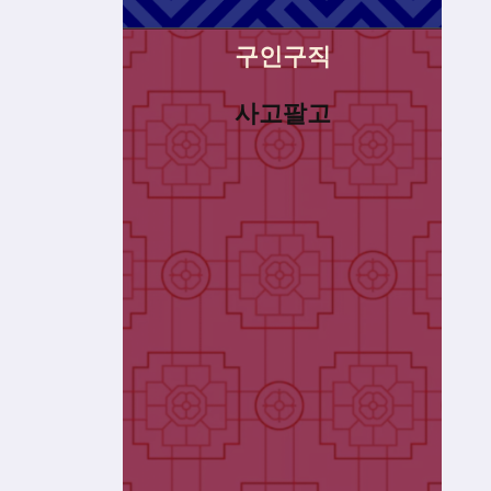
구인구직
사고팔고