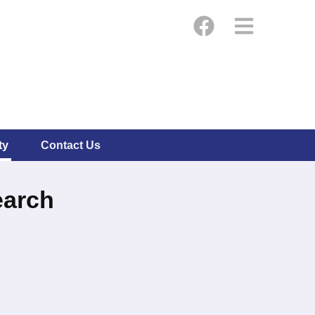
ty
Contact Us
earch