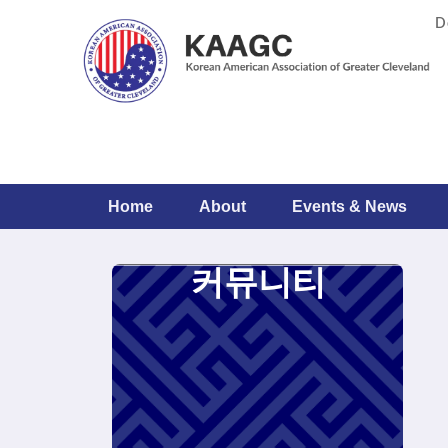
D
Home
About
Events & News
커뮤니티